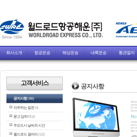
회사소개
항공운송
해상운송
내륙운송
통관절차
고객서비스
공지사항
공지사항
(385)
자주하는 질문
(4)
묻고 답하기
(4)
주요도시 날씨와 시간
월드로드 갤러리
(122)