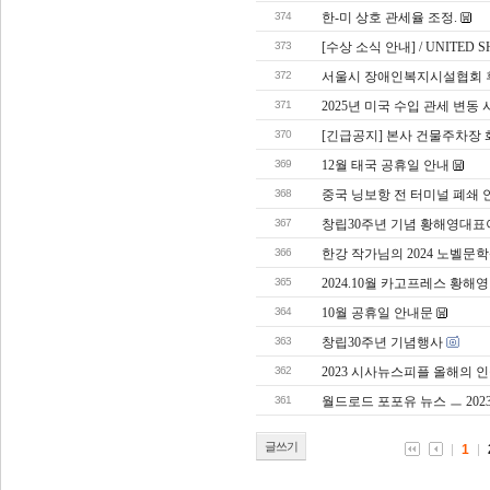
374
한-미 상호 관세율 조정.
373
[수상 소식 안내] / UNITED SH
372
서울시 장애인복지시설협회
371
2025년 미국 수입 관세 변동 
370
[긴급공지] 본사 건물주차장 
369
12월 태국 공휴일 안내
368
중국 닝보항 전 터미널 폐쇄 
367
창립30주년 기념 황해영대표
366
한강 작가님의 2024 노벨문
365
2024.10월 카고프레스 황
364
10월 공휴일 안내문
363
창립30주년 기념행사
362
2023 시사뉴스피플 올해의 
361
월드로드 포포유 뉴스 ㅡ 2023.
글쓰기
1