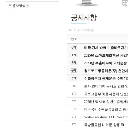
홍보영상
(5)
385개(1/19페이지)
번호
미국 관세 쇼크 수출바우처기업
2025년 스마트제조혁신 사업
2023년 수출바우처 국제운
월드로드항공해운(주) 천안지
수출바우처 국제운송 수행기
380
본사 인테리어 공사로 인한 임시 
379
국토교통부 화물자동차 안전
378
2026년 멕시코 일반수출입세법(
377
한국국방수송물류협회 회원사
376
Vesta-Kazakhstan LLC, Worldr
375
국방물류협회 위문 활동