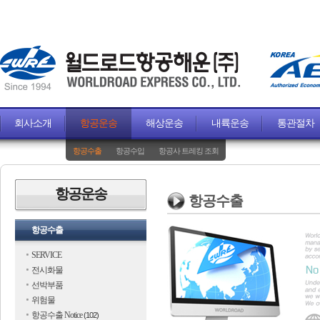
회사소개
항공운송
해상운송
내륙운송
통관절차
항공수출
항공수입
항공사 트레킹 조회
항공운송
항공수출
항공수출
SERVICE
전시화물
선박부품
위험물
항공수출 Notice
(102)