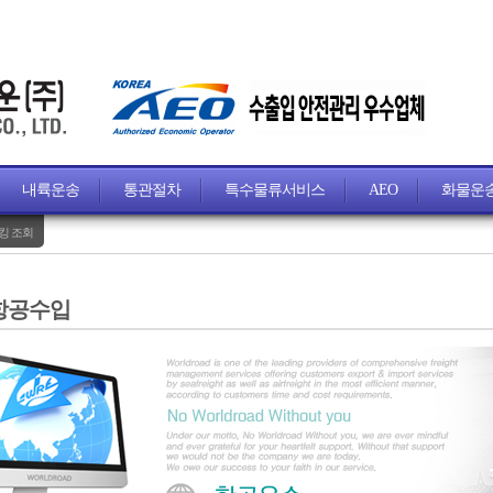
내륙운송
통관절차
특수물류서비스
AEO
화물운
킹 조회
항공수입