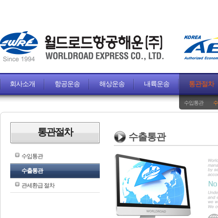
회사소개
항공운송
해상운송
내륙운송
통관절차
수입통관
수
통관절차
수출통관
수입통관
수출통관
관세환급 절차