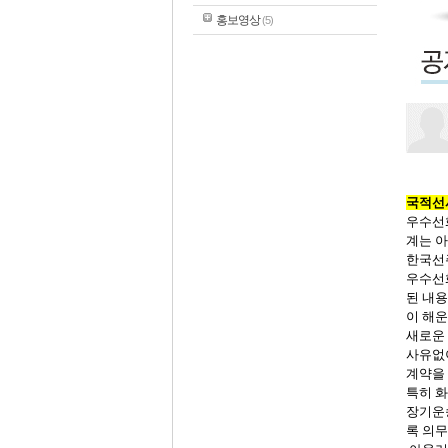
홍보영상
(5)
국적선
우수선
계는
아
한국선
우수선
된
내용
이
해운
새로운
사유없
계약을
특히
화
장기운
록
의무