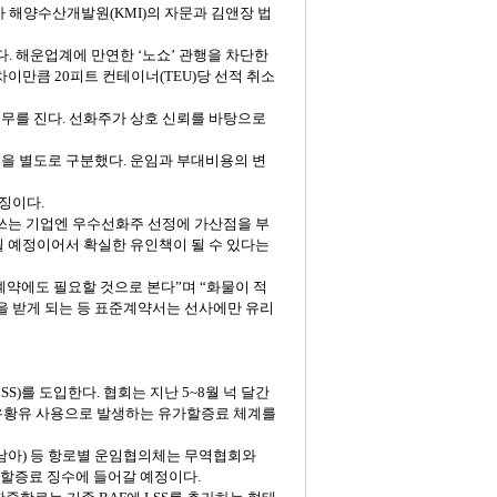
사
해양수산개발원
(KMI)
의
자문과
김앤장
법
다
.
해운업계에
만연한
‘노쇼’
관행을
차단한
차이만큼
20
피트
컨테이너
(TEU)
당
선적
취소
의무를
진다
.
선화주가
상호
신뢰를
바탕으로
용을
별도로
구분했다
.
운임과
부대비용의
변
징이다
.
쓰는
기업엔
우수선화주
선정에
가산점을
부
될
예정이어서
확실한
유인책이
될
수
있다는
계약에도
필요할
것으로
본다”며
“화물이
적
을
받게
되는
등
표준계약서는
선사에만
유리
LSS)
를
도입한다
.
협회는
지난
5~8
월
넉
달간
유황유
사용으로
발생하는
유가할증료
체계를
남아
)
등
항로별
운임협의체는
무역협회와
할증료
징수에
들어갈
예정이다
.