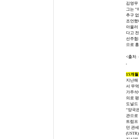
김영무
그는
“
추구
없
조언했
아울러
다고
전
선주협
으로
홍
<
출처
:
15
개월
지난해
서
무역
가주석
의로
평
도널드
“양국
관으로
트럼프
던
관세
(USTR)