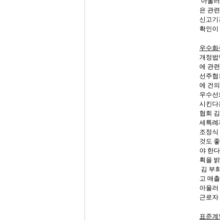
아울러
은
관련
신고기
확인이
우수화
개정법
에
관련
선주협
에
건의
우수선
시킨다
협회
김
세특례
조정식
것도
좋
야
한다
획을
밝
김
부
고
매출
아울러
근로자
표준계