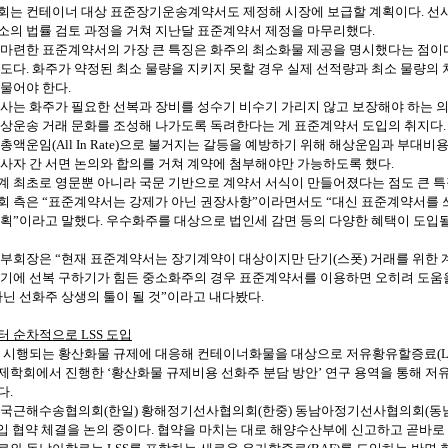
회는
컨테이너
대상
표준장기운송계약서도
제정해
시장에
보급할
계획이다
.
선
소의
법률
검토
과정을
거쳐
지난달
표준계약서
제정을
마무리했다
.
마련한
표준계약서의
가장
큰
특징은
화주의
최소화물
제공을
명시했다는
점이
도다
.
화주가
약정된
최소
물량을
지키지
못할
경우
실제
선적량과
최소
물량의
물어야
한다
.
사는
화주가
필요한
선복과
장비를
성수기
비수기
가리지
않고
보장해야
하는
상운송
거래
문화를
조성해
나가도록
독려한다는
게
표준계약서
도입의
취지다
.
총액운임
(All In Rate)
으로
불거지는
갈등을
예방하기
위해
해상운임과
부대비
사자
간
서면
논의와
합의를
거쳐
계약에
첨부해야만
가능하도록
했다
.
계
최초로
영문뿐
아니라
국문
기반으로
계약서
서식이
만들어졌다는
점도
큰
특
회
측은
“표준계약서는
강제가
아닌
권장사항”이라면서도
“대신
표준계약서를
획”이라고
말했다
.
우수화주를
대상으로
법인세
감면
등의
다양한
혜택이
도입
부회장은
“현재
표준계약서는
장기계약이
대상이지만
단기
(
스폿
)
거래를
위한
기에
선복
구하기가
힘든
중소화주의
경우
표준계약서를
이용하면
오히려
도움
아닌
선화주
상생의
툴이
될
것”이라고
내다봤다
.
터
순차적으로
LSS
도입
시행되는
황산화물
규제에
대응해
컨테이너화물을
대상으로
저유황유할증료
(
제학회에서
진행한
‘황산화물
규제비용
선화주
분담
방안’
연구
용역을
통해
저
다
.
국근해수송협의회
(
한일
)
황해정기선사협의회
(
한중
)
동남아정기선사협의회
(
동
입
협약
체결을
논의
중이다
.
협약을
마치는
대로
해양수산부에
신고하고
곧바로