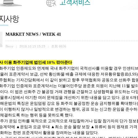
MARKET NEWS / WEEK 41
Berry
조회
6656
|
2019.10.15 15:25
|
사 이용 화주기업에 법인세
10%
깎아준다
화주기업
인증제도와
연계해
국내
화주기업이
국적선사를
이용할
경우
인센티
울러
표준계약서
보급
,
선박
황산화물
배출
규제에
대응한
저유황유할증료
(LSS
주협회는
기자간담회에서
이
같이
밝히고
향후
무역협회와
공동으로
선화주
합
화주기업
인증제와
표준계약서는
더불어민주당
윤준호
의원이
지난해
11
월
발
이다
.
이
법은
선화주
간
불공정
거래
관행을
근절하고
상생협력을
유도하는
다
물류시장에서
야기한
여러
문제점을
개선하기
위한
내용을
담고
있다
.
공포
6
개
해운법의
특징은
운임덤핑
강요
등
화주의
불공정한
운송
금지행위를
확대했다
이
이행하지
않거나
일방적으로
변경하는
행위
,
공표
또는
신고한
운임을
준수하
체결하도록
하는
행위
등을
못하도록
했다
.
주가
운임
인하를
목적으로
고의적으로
재입찰하거나
입찰
참가자의
단가
정보
송계약에
▲운임과
요금
우대
▲최소
운송
물량
보장
▲유류비
등의
원재료
가격
화하는
한편
표준계약서
활용을
장려하는
내용을
담았다
.