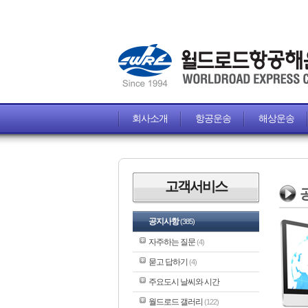
회사소개
항공운송
해상운송
고객서비스
공지사항
(385)
자주하는 질문
(4)
묻고 답하기
(4)
주요도시 날씨와 시간
월드로드 갤러리
(122)