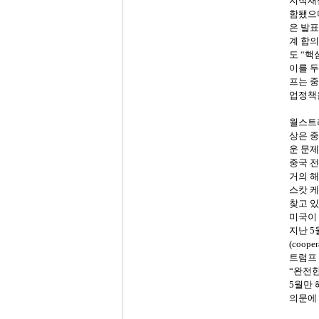
지식재
함됐으
은
발표
계
합의
도
“핵
이를
두
프는
중
업정책
월스트
상은
중
운
문제
중국
전
거의
해
스캇
케
찾고
있
미국이
지난
5
(cooper
트럼프
“완전
5
월만
의문에