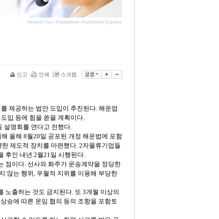
신고
인쇄
스크랩
브를
제공하는
법안
도입이
추진된다
.
해운업
)
도입
등에
힘을
쏟을
계획이다
.
동
설명회를
연다고
전했다
.
의해
올해
8
월
20
일
공포된
개정
해운법에
포함
양한
제도적
장치를
마련했다
. 2
자물류기업들
월
후인
내년
2
월
21
일
시행된다
.
는
점이다
.
선사와
화주가
운송계약을
정당한
지
않는
행위
,
우월적
지위를
이용해
부당한
를
노출하는
것도
금지된다
.
또
3
개월
이상의
상승에
따른
운임
협의
등의
조항을
포함토