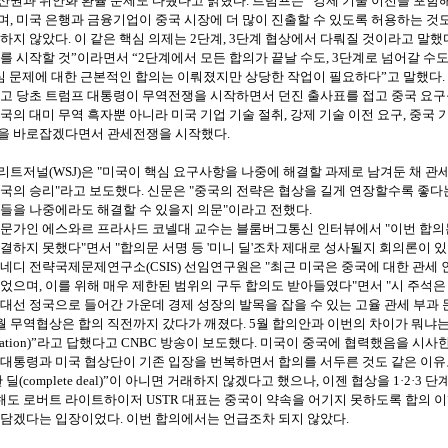
산권과
위안화
환율
문제도
다뤘다고
밝혔다
.
트럼프는
“강제
기술
이전을
포함
며
,
미국
은행과
금융기업이
중국
시장에
더
많이
진출할
수
있도록
허용하는
것
하지
않았다
.
이
같은
핵심
의제는
2
단계
, 3
단계
협상에서
다뤄질
것이라고
말했
를
시작할
것”이라면서
“
2
단계에서
모든
합의가
끝날
수도
, 3
단계로
넘어갈
수
심
문제에
대한
근본적인
합의는
이뤄졌지만
상당한
작업이
필요하다”고
말했다
고
당초
트럼프
대통령이
무역전쟁을
시작하면서
던진
출사표를
접고
중국
요구
국의
대미
무역
흑자뿐
아니라
미국
기업
기술
절취
,
강제
기술
이전
요구
,
중국
을
바로잡겠다면서
관세전쟁을
시작했다
.
리트저널
(WSJ)
은
"
미국이
핵심
요구사항을
나중에
해결할
과제로
남겨둔
채
관
국의
승리
"
라고
보도했다
.
신문은
"
중국의
전략은
협상을
길게
연장할수록
좋다
들을
나중에라도
해결할
수
있을지
의문
"
이라고
전했다
.
문가인
에스와르
프라사드
코넬대
교수는
블룸버그통신
인터뷰에서
"
이번
합의
결하지
못했다
"
면서
"
합의문
서명
등
'
미니
딜
'
조차
제대로
성사될지
회의론이
있
네디
전략국제문제연구소
(CSIS)
선임연구원은
"
최근
미국은
중국에
대한
관세
었으며
,
이를
위해
매우
제한된
범위의
구두
합의도
받아들였다
"
면서
"
시
주석은
대선
정국으로
들어간
가운데
경제
성장의
발목을
잡을
수
있는
고율
관세
부과
월
무역협상은
합의
직전까지
갔다가
깨졌다
. 5
월
합의안과
이번의
차이가
뭐냐
ation)
”라고
답했다고
CNBC
방송이
보도했다
.
미국이
중국에
협력했음을
시사
대통령과
미국
협상단이
기존
입장을
번복하면서
합의를
서두른
것도
같은
이유
한
딜
(complete deal)
”이
아니면
거래하지
않겠다고
했으나
,
이젠
협상을
1
·
2
·
3
단
해도
로버트
라이트하이저
USTR
대표는
중국이
약속을
어기지
못하도록
합의
이
담겠다는
입장이었다
.
이번
합의에서는
언급조차
되지
않았다
.