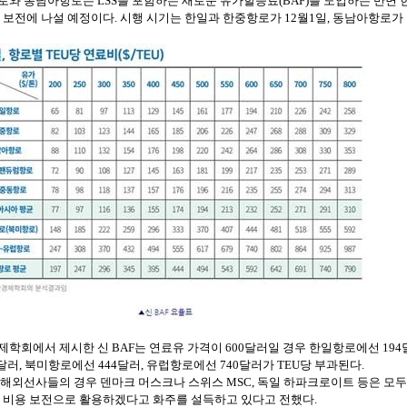
로와
동남아항로는
LSS
를
포함하는
새로운
유가할증료
(BAF)
를
도입하는
반면
보전에
나설
예정이다
.
시행
시기는
한일과
한중항로가
12
월
1
일
,
동남아항로가
제학회에서
제시한
신
BAF
는
연료유
가격이
600
달러일
경우
한일항로에선
194
달러
,
북미항로에선
444
달러
,
유럽항로에선
740
달러가
TEU
당
부과된다
.
해외선사들의
경우
덴마크
머스크나
스위스
MSC,
독일
하파크로이트
등은
모두
비용
보전으로
활용하겠다고
화주를
설득하고
있다고
전했다
.