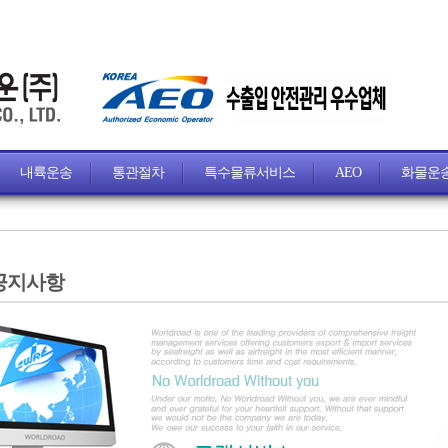
내륙운송
통관절차
특수물류서비스
AEO
화물운
공지사항