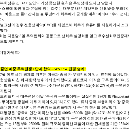
부회장은
신
BAF
도입의
가장
중요한
원칙은
투명성에
있다고
말했다
.
머스크에
확인
결과
유럽에
있는
화주는
대부분
내년
계약부터
신
BAF
를
부과하
이
비용으로
들어간다는
걸
투명하게
화주에게
공개할
계획”이라며
“우리
선사
다
.
벌크선의
경우
전용선계약
(CVC)
를
재검토해
화주가
유류비를
지원하거나
스크
했다
.
회는
다음달
8
일
무역협회와
공동으로
선화주
설명회를
열고
우수선화주인증제
보할
계획이다
.
쉬핑가제트
>
끌던
미중
무역전쟁
1
단계
합의
···WSJ "
시진핑
승리
"
7
월
이후
세계
경제를
뒤흔든
미국과
중국
간
무역전쟁이
임시
휴전에
들어갔다
협상을
마친
뒤
제한적
범위에서
합의했다고
발표했다
.
아직은
구두
합의이며
,
이
합의문에
서명하기까지는
5
주가량
남았다
.
하지만
G2(
주요
2
개국
)
의
무역전
가된다
.
트럼프
미국
대통령은
이날
"
중국과
무역협상에서
실질적인
1
단계
합의
(substan
은
무역전쟁
종결에
매우
가까이
있다”라고도
했다
.
류허
중국
부총리와
이강
중국
초대한
자리에서다
.
류
부총리는
트럼프에게
시
주석의
친서를
전달했다
.
대통령은
"
중국이
연간
미국산
농산물
400
억
~500
억
달러
(
약
47
조
~59
조원
)
어치
율
인상
계획을
철회하기로
했다
"
고
말했다
.
무역전쟁
전인
2017
년
구매액
(210
는
오는
15
일부터
2500
억
달러
규모의
중국산
제품에
대한
관세율을
기존
25%