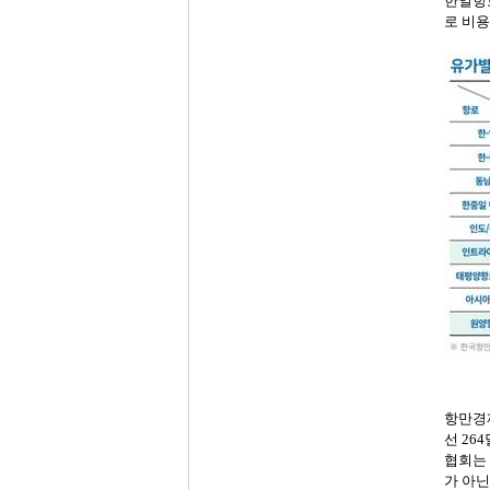
한일항
로
비용
항만경
선
264
협회는
가
아닌