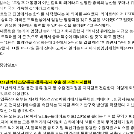
임스는
"
트럼프
대통령이
이번
합의의
쾌거라고
설명한
중국의
농산물
구매나
위
터
미국에
약속한
것
"
이라고
전했다
.
트럼프
진영에서는
합의를
시작했다는
데
의미를
부여했다
.
라이트하이저
UST
승리다
.
미국은
무역협상에서
엄청난
영향력을
갖고
있음을
보여줬다
"
고
말했
이
중요한
이슈에서
협력할
수
있다는
것을
보여줬다
"
고
주장했다
.
대통령은
"
농가에
엄청난
승리
"
라고
자화자찬했다
. "
역사상
유례없는
대규모
농
트랙터를
더
큰
것으로
바꿔서
중국
특수에
대비해야
할
것
"
이라고
말했다
.
는
“
1
단계
합의안을
작성하는데
3
주에서
5
주
정도
걸릴
예정”이라면서
“준비되
말했다
. 11
월
16~17
일
칠레
산티아고에서
열리는
아시아태평양경제협력체
(APE
다
.
중앙일보
>
2021
년까지 조달
-
통관
-
물류
-
결제 수출 전 과정 디지털화
21
년까지
조달
-
통관
-
물류
-
결제
등
수출
전과정을
디지털로
전환한다
.
이렇게
되
것으로
예상된다
.
산업통상자원부는
제
4
차
혁신성장전략회의에서
블록체인
,
빅데이터
,
인공지능
(A
하고
전자상거래
수출을
촉진하는
'
디지털
무역
기반구축
방안
'
을
확정했다
.
지
혁신
대책
중
하나다
.
안은
오는
2021
년까지
'uTH(u-
트레이드
허브
) 2.0'
으로
불리는
디지털
무역
기반
결제에
이르는
모든
무역거래
디지털화
△빅데이터·
AI
를
이용해
무역업체가
원하
으로
빅데이터
, AI,
블록체인
등
디지털
혁신기술을
활용한
수출지원
서비스를
기관에
분산된
해외
진출
정보를
모은
'
대외경제
통합정보센터
'
를
구축
(2020~20