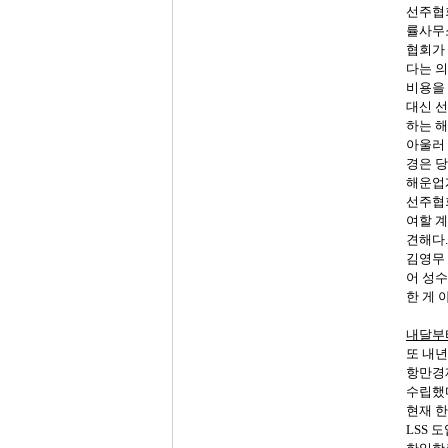
선주협
률사무
협회가
다는
의
비용을
대신
선
하는
해
아울러
경은
당
해운업
선주협
여할
계
견해다
.
김영무
어
성수
한
게
내달부
또
내년
항만경
수립했
현재
한
LSS
도