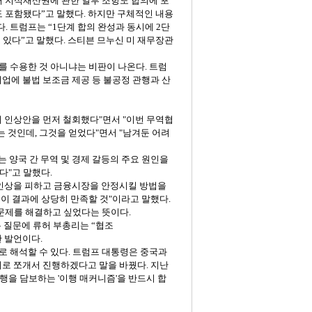
해
지식재산권에
관한
일부
조항도
합의에
포
도
포함됐다”고
말했다
.
하지만
구체적인
내용
다
.
트럼프는
“
1
단계
합의
완성과
동시에
2
단
도
있다”고
말했다
.
스티븐
므누신
미
재무장관
.
를
수용한
것
아니냐는
비판이
나온다
.
트럼
기업에
불법
보조금
제공
등
불공정
관행과
산
세
인상안을
먼저
철회했다
"
면서
"
이번
무역협
는
것인데
,
그것을
얻었다
"
면서
"
남겨둔
어려
는
양국
간
무역
및
경제
갈등의
주요
원인을
다
"
고
말했다
.
인상을
피하고
금융시장을
안정시킬
방법을
이
결과에
상당히
만족할
것
"
이라고
말했다
.
문제를
해결하고
싶었다는
뜻이다
.
는
질문에
류허
부총리는
“협조
한
발언이다
.
로
해석할
수
있다
.
트럼프
대통령은
중국과
계로
쪼개서
진행하겠다고
말을
바꿨다
.
지난
행을
담보하는
'
이행
매커니즘
'
을
반드시
합