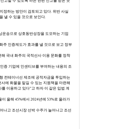
신고할
수
있도록
하는
한편
신고를
받은
곳
지정하는
방안이
검토되고
있다
.
위반
사실
을
낼
수
있을
것으로
보인다
.
상운송으로
상호동반성장을
도모하는
기업
화주
인증제도가
효과를
낼
것으로
보고
정부
면해
국내
화주의
국적선사
이용
문화를
정착
인증
기업에
인센티브를
부여하는
내용의
조
대형
컨테이너선
제조에
공적자금을
투입하는
선사에
화물을
맡길
수
있는
지원책을
마련해
사를
이용하고
있다”고
하자
이
같은
입법
계
율이
올해
45%
에서
2024
년에
53%
로
올라가
어나고
조선시장
선박
수주가
늘어나고
조선