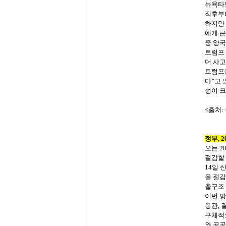
뉴욕타
직후부
하지만
에게
큰
중
양국
트럼프
더
사고
트럼프
다”고
성이
크
<
출처
:
정부
, 
오는
20
절감할
14
일
을
절감
출구조
이번
방
통관
,
구체적
와
공공