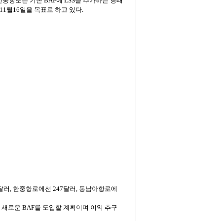
한중항로는
기존
BAF
에
LSS
를
추가하는
형태
11
월
16
일을
목표로
하고
있다
.
달러
,
한중항로에선
247
달러
,
동남아항로에
새로운
BAF
를
도입할
계획이며
이익
추구