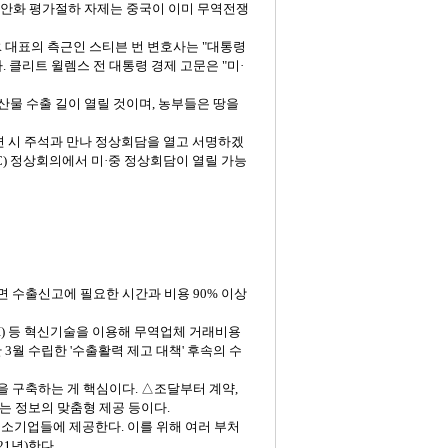
안화
평가절하
자제는
중국이
이미
무역전쟁
R
대표의
측근인
스티븐
번
변호사는
"
대통령
다
.
클리트
윌렘스
전
대통령
경제
고문은
"
미·
산물
수출
길이
열릴
것이며
,
농부들은
땅을
면
시
주석과
만나
정상회담을
열고
서명하겠
C)
정상회의에서
미·중
정상회담이
열릴
가능
면
수출신고에
필요한
시간과
비용
90%
이상
I)
등
혁신기술을
이용해
무역업체
거래비용
난
3
월
수립한
'
수출활력
제고
대책
'
후속의
수
을
구축하는
게
핵심이다
.
△조달부터
계약
,
는
정보의
맞춤형
제공
등이다
.
중소기업들에
제공한다
.
이를
위해
여러
부처
21
년
)
한다
.