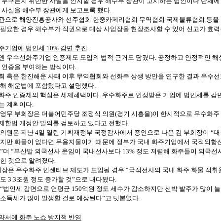
누구든지
위반한
사실을
인지할
경우
해수부
장관이
고시하는
법인이나
단체에
사실을
해수부
장관에게
보고토록
했다
.
관으로
해양진흥공사와
선주협회
한중카페리협회
무역협회
국제물류협회
등을
필요한
경우
해수부가
직권으로
대상
사업장을
현장조사할
수
있어
신고가
효력
주기업에
법인세
10%
감면
추진
엔
우수선화주기업
인증제도
도입의
법적
근거도
담겼다
.
공정하고
안정적인
해
인증을
부여하는
방식이다
.
회
측은
한진해운
사태
이후
무역협회와
선화주
상생
방안을
연구한
결과
우수선
해
해운법에
포함됐다고
설명했다
.
화주
인증제의
핵심은
세제혜택이다
.
우수화주로
인정받은
기업에
법인세를
감
는
계획이다
.
영무
부회장은
더불어민주당
조정식
의원
(
경기
시흥을
)
이
한시적으로
우수화주
제한법
개정안
발의를
검토하고
있다고
전했다
.
의원은
지난
4
일
열린
기획재정부
국정감사에서
증인으로
나온
김
부회장이
“
지만
화물이
없다면
무용지물이기
때문에
정부가
국내
화주기업에서
국적외항
”며
“부산발
외국선사
운임이
국내선사보다
13%
정도
저렴해
화주들이
외국선
힌
것으로
알려졌다
.
회장은
우수화주
인센티브
제도가
도입될
경우
“국적선사의
국내
화주
화물
적취
도
3.3
조원
정도
증가할
것”으로
내다봤다
.
“법인세
감면으로
연평균
150
억원
정도
세수가
감소하지만
선박
발주가
많이
늘
소득세가
많이
발생할
걸로
예상된다”고
덧붙였다
.
약서에
화주
노쇼
방지책
반영