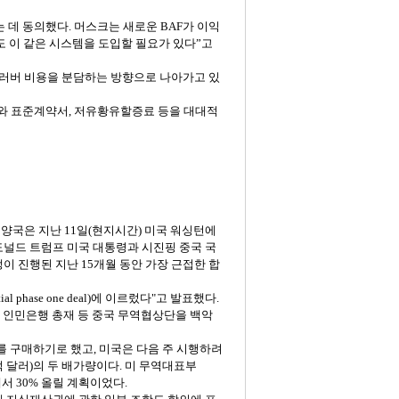
는
데
동의했다
.
머스크는
새로운
BAF
가
이익
도
이
같은
시스템을
도입할
필요가
있다”고
러버
비용을
분담하는
방향으로
나아가고
있
와
표준계약서
,
저유황유할증료
등을
대대적
.
양국은
지난
11
일
(
현지시간
)
미국
워싱턴에
도널드
트럼프
미국
대통령과
시진핑
중국
국
쟁이
진행된
지난
15
개월
동안
가장
근접한
합
tial phase one deal)
에
이르렀다
"
고
발표했다
.
인민은행
총재
등
중국
무역협상단을
백악
를
구매하기로
했고
,
미국은
다음
주
시행하려
억
달러
)
의
두
배가량이다
.
미
무역대표부
에서
30%
올릴
계획이었다
.