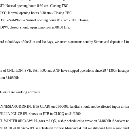
IT: Normal opening hours 8:30 am- Closing TBC
YC: Normal opening hours 8:30 am.- Closing TBC
YC-Zeal-Placilla Normal opening hours 8:30 am.- TBC closing
PW: closed, should open tomorrow at 08:00 Hrs.
ard to holidays of the 31st and 1st days, we attach statements sent by Sitrans and deposit in Li
rs of CNL, LQN, SVE, SAI, IQQ and ANF have stopped operations since 29 / 1300lt in support 
n on 31/0800lt.
-ARI are working normally.
NESIA 0GI1DR1PL ETA CLARI on 01/0600lt, landfall should not be affected (upon arriva
LLIA 0GI1CR1PL shows an ETB in CLIQQ on 31/2200.
 WINTER 0HC4AW1PL goes to LQN, a ship scheduled to arrive on 31/0600lt if dockers res
A TIGA 0LS48W1PL is scheduled for next Monday 04, but we still don't have a good visibili