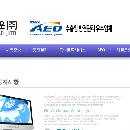
내륙운송
통관절차
특수물류서비스
AEO
화물운
공지사항