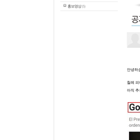
홍보영상
(5)
안녕하
칠레 피
아직 추