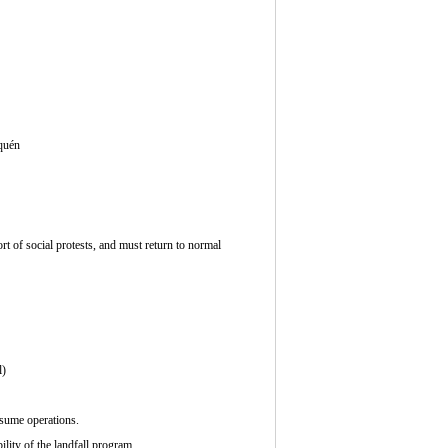
rquén
of social protests, and must return to normal
l)
ume operations.
ty of the landfall program.