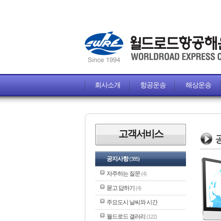
회사소개
항공운송
해상운송
고객서비스
공지사항
(385)
자주하는 질문
(4)
묻고 답하기
(4)
주요도시 날씨와 시간
월드로드 갤러리
(122)