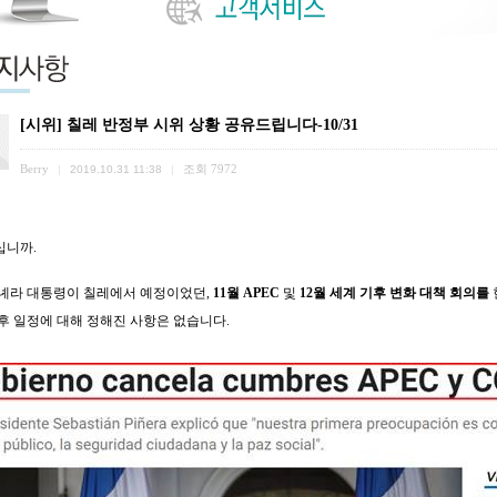
[시위] 칠레 반정부 시위 상황 공유드립니다-10/31
Berry
조회
7972
|
2019.10.31 11:38
|
십니까
.
녜라 대통령이 칠레에서 예정이었던
,
11
월
APEC
및
12
월 세계 기후 변화 대책 회의를
후 일정에 대해 정해진 사항은 없습니다
.