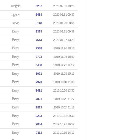
sungbin
6287
2020.02.03 18:28
hjpark
6483
2020.01.31 09:37
steve
6148
2020.01.29 08:56
Berry
6373
2020.01.21 09:38
Berry
7614
2020.01.07 13:29
Berry
7998
2019.11.26 18:18
Berry
6703
2019.11.25 18:50
Berry
6450
2019.11.22 11:19
Berry
8071
2019.11.05 15:15
Berry
7973
2019.10.31 11:38
Berry
6491
2019.10.29 13:55
Berry
7821
2019.10.28 11:27
Berry
8113
2019.10.24 11:12
Berry
6263
2019.10.22 09:40
Berry
7884
2019.10.21 16:57
Berry
7113
2019.10.16 14:17