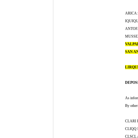
ARICA: 
IQUIQUE
ANTOFAG
MUSSELS
VALPA
SAN A
PCE -
LIRQU
DEPOS
As infor
By other
CLARI D
CLIQQ D
CLSCL A