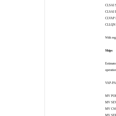
CLSAI S
CLSAI D
CLVAP D
CLLQN D
With reg
Ships
Estimato
operatio
VAP-PAG
MV POLY
MV SEVI
MV CSCL
MV SEROJ