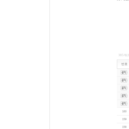
385개(
번호
160
159
158