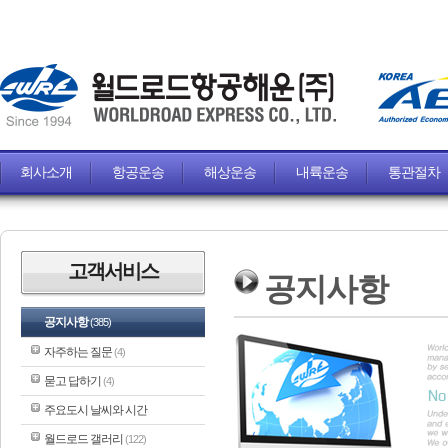
회사소개
항공운송
해상운송
내륙운송
통관절차
고객서비스
공지사항
공지사항
(385)
자주하는 질문
(4)
묻고 답하기
(4)
주요도시 날씨와 시간
월드로드 갤러리
(122)