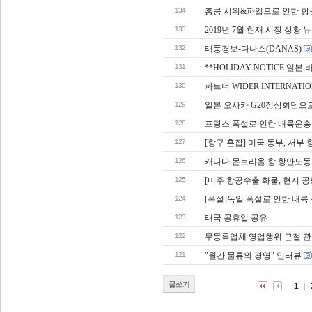
134
홍콩 시위&파업으로 인한 항
133
2019년 7월 현재 시장 상황
132
태풍경보-다나스(DANAS)
131
**HOLIDAY NOTICE 일본 바다
130
파트너 WIDER INTERNAT
129
일본 오사카 G20정상회담으로
128
프랑스 폭설로 인한 내륙운송
127
[항구 혼잡] 미국 동부, 서부 
126
캐나다 몬트리올 항 항만노동
125
[미주 항공수출 화물, 현지 공
124
[폭설]독일 폭설로 인한 내륙
123
태국 공휴일 공유
122
무등록업체 영업행위 근절 관련 
121
"월간 물류와 경영" 인터뷰
글쓰기
1