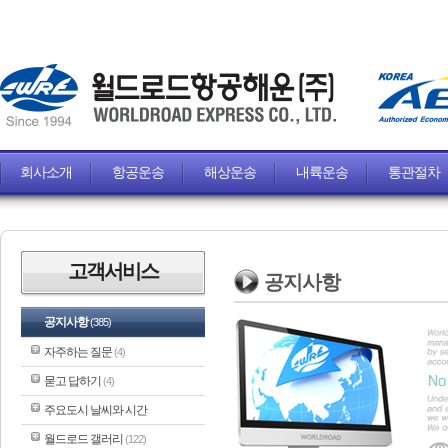
회사소개
항공운송
해상운송
내륙운송
통관절차
고객서비스
공지사항
공지사항
(385)
자주하는 질문
(4)
묻고 답하기
(4)
주요도시 날씨와 시간
월드로드 갤러리
(122)