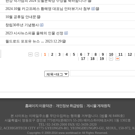
한강 작가님의 2024 노벨문학상 수상을 축하합니다!
2024.10월 카고프레스 황해영 대표님 인터뷰기사 첨부
10월 공휴일 안내문
창립30주년 기념행사
2023 시사뉴스피플 올해의 인물 선정
월드로드 포포유 뉴스 ㅡ 2023.12.29
1
2
3
4
5
6
7
8
9
10
11
12
17
18
19
홈페이지 이용약관
개인정보 취급방침
게시물 게재원칙
|
|
본 사이트는 이메일주소를 무단수집하는 행위를 거부합니다. [법률 제 8486호]
서울특별시 영등포구 경인로 775번지(문래3가 55-20) 에이스하이테크시티 1동 1302호
TEL/ 02-3439-2000
FAX/ 02-3439-2020
02, ACEHIGHTECH CITY #775 GYEONGIN-RO, YEONGDEUNGPO-GU, SEOUL, 150-972, 
Copyrights © 2000-2014 www.worldroad.kr All Rights Reserved.