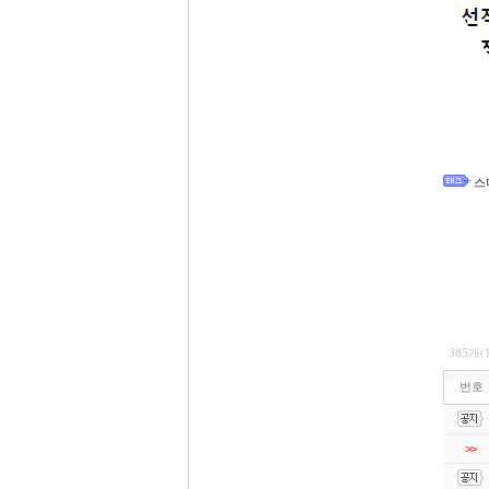
스
385개(
번호
>>