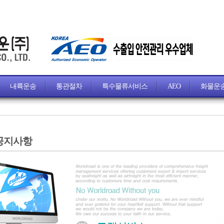
내륙운송
통관절차
특수물류서비스
AEO
화물운
공지사항