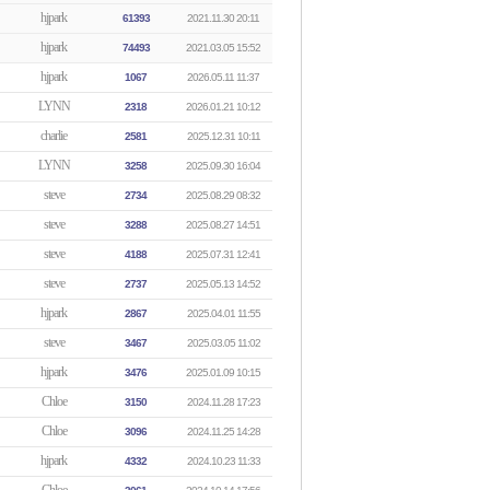
hjpark
61393
2021.11.30 20:11
hjpark
74493
2021.03.05 15:52
hjpark
1067
2026.05.11 11:37
LYNN
2318
2026.01.21 10:12
charlie
2581
2025.12.31 10:11
LYNN
3258
2025.09.30 16:04
steve
2734
2025.08.29 08:32
steve
3288
2025.08.27 14:51
steve
4188
2025.07.31 12:41
steve
2737
2025.05.13 14:52
hjpark
2867
2025.04.01 11:55
steve
3467
2025.03.05 11:02
hjpark
3476
2025.01.09 10:15
Chloe
3150
2024.11.28 17:23
Chloe
3096
2024.11.25 14:28
hjpark
4332
2024.10.23 11:33