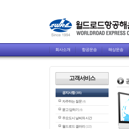
회사소개
항공운송
해상운송
고객서비스
공지사항
(385)
자주하는 질문
(4)
묻고 답하기
(4)
주요도시 날씨와 시간
월드로드 갤러리
(122)