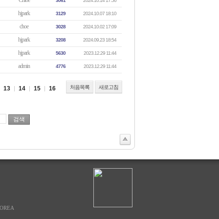
Chloe
3061
2024.10.14 17:56
hjpark
3129
2024.10.07 18:10
choe
3028
2024.10.02 17:09
hjpark
3208
2024.09.23 18:54
hjpark
5630
2023.12.29 11:44
admin
4776
2023.12.29 11:44
처음목록
새로고침
13
14
15
16
KOREA