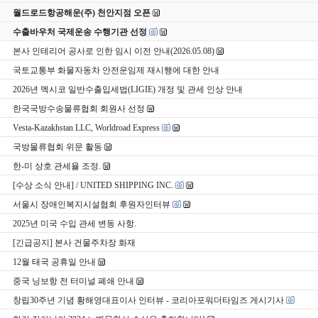
월드로드항공해운(주) 천안지점 오픈
수출바우처 국제운송 수행기관 선정
본사 인테리어 공사로 인한 임시 이전 안내(2026.05.08)
국토교통부 화물자동차 안전운임제 재시행에 대한 안내
2026년 멕시코 일반수출입세법(LIGIE) 개정 및 관세 인상 안내
한국국방수송물류협회 회원사 선정
Vesta-Kazakhstan LLC, Worldroad Express
국방물류협회 위문 활동
한-미 상호 관세율 조정.
[수상 소식 안내] / UNITED SHIPPING INC.
서울시 장애인복지시설협회 후원자인터뷰
2025년 미국 수입 관세 변동 사항.
[긴급공지] 본사 건물주차장 화재
12월 태국 공휴일 안내
중국 닝보항 전 터미널 폐쇄 안내
창립30주년 기념 황해영대표이사 인터뷰 - 코리아포워더타임즈 게시기사